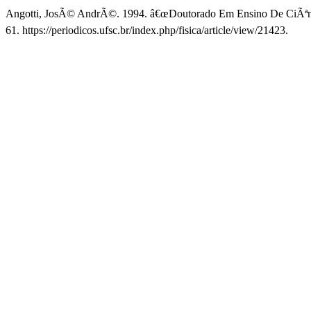
Angotti, JosÃ© AndrÃ©. 1994. â€œDoutorado Em Ensino De CiÃªn
61. https://periodicos.ufsc.br/index.php/fisica/article/view/21423.