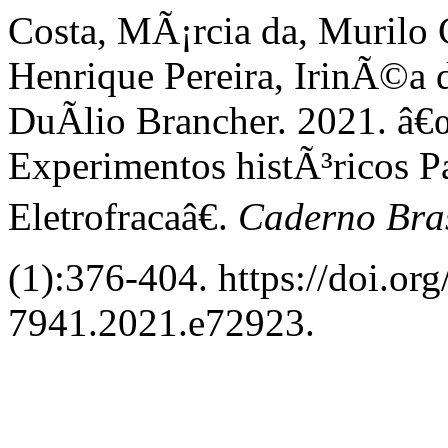
Costa, MÃ¡rcia da, Murilo 
Henrique Pereira, IrinÃ©a d
DuÃ­lio Brancher. 2021. â
Experimentos histÃ³ricos P
Eletrofracaâ€.
Caderno Bras
(1):376-404. https://doi.or
7941.2021.e72923.