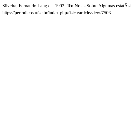
Silveira, Fernando Lang da. 1992. â€œNotas Sobre Algumas estatÃ­sti
https://periodicos.ufsc.br/index.php/fisica/article/view/7503.