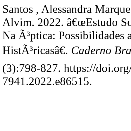
Santos , Alessandra Marque
Alvim. 2022. â€œEstudo S
Na Ã³ptica: Possibilidades 
HistÃ³ricasâ€.
Caderno Bras
(3):798-827. https://doi.or
7941.2022.e86515.