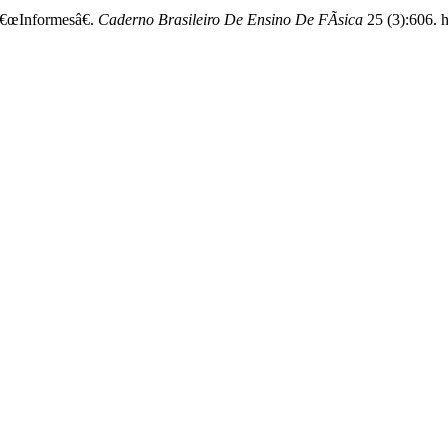
â€œInformesâ€.
Caderno Brasileiro De Ensino De FÃ­sica
25 (3):606. h