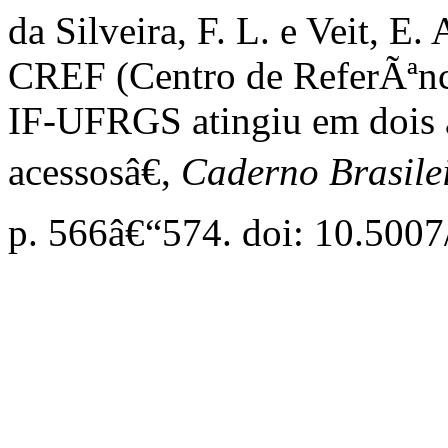
da Silveira, F. L. e Veit, E
CREF (Centro de ReferÃªnci
IF-UFRGS atingiu em dois 
acessosâ€,
Caderno Brasilei
p. 566â€“574. doi: 10.50