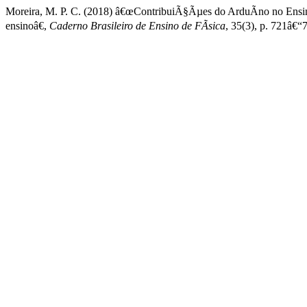
Moreira, M. P. C. (2018) â€œContribuiÃ§Ãµes do ArduÃ­no no Ensin
ensinoâ€,
Caderno Brasileiro de Ensino de FÃ­sica
, 35(3), p. 721â€