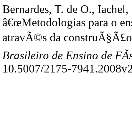
Bernardes, T. de O., Iachel,
â€œMetodologias para o ens
atravÃ©s da construÃ§Ã£o 
Brasileiro de Ensino de FÃ­
10.5007/2175-7941.2008v