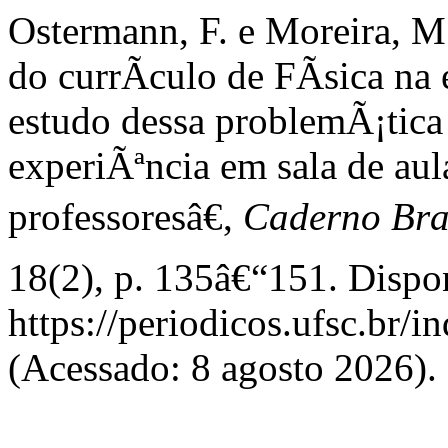
Ostermann, F. e Moreira, 
do currÃ­culo de FÃ­sica n
estudo dessa problemÃ¡tica
experiÃªncia em sala de au
professoresâ€,
Caderno Bras
18(2), p. 135â€“151. Dispo
https://periodicos.ufsc.br/i
(Acessado: 8 agosto 2026).