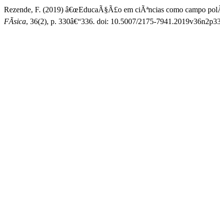
Rezende, F. (2019) â€œEducaÃ§Ã£o em ciÃªncias como campo polÃ­tico
FÃ­sica
, 36(2), p. 330â€“336. doi: 10.5007/2175-7941.2019v36n2p3