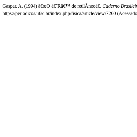
Gaspar, A. (1994) â€œO â€˜Râ€™ de retilÃ­neoâ€,
Caderno Brasileir
https://periodicos.ufsc.br/index.php/fisica/article/view/7260 (Acessad