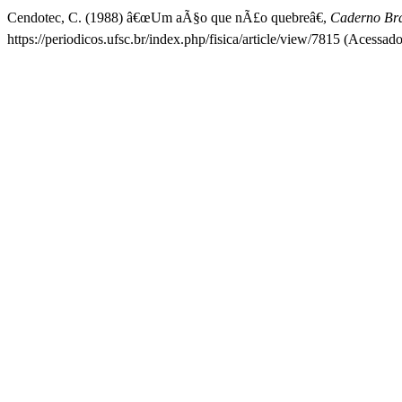
Cendotec, C. (1988) â€œUm aÃ§o que nÃ£o quebreâ€,
Caderno Bras
https://periodicos.ufsc.br/index.php/fisica/article/view/7815 (Acessad