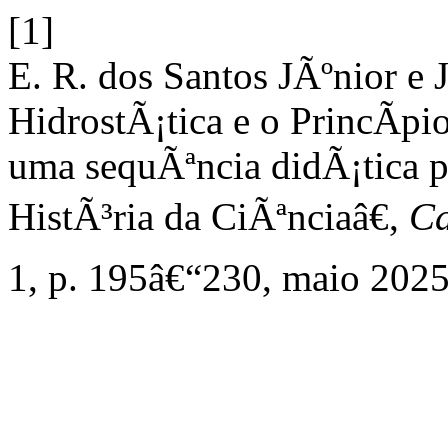
[1]
E. R. dos Santos JÃºnior e
HidrostÃ¡tica e o PrincÃ­p
uma sequÃªncia didÃ¡tica p
HistÃ³ria da CiÃªnciaâ€,
Ca
1, p. 195â€“230, maio 2025