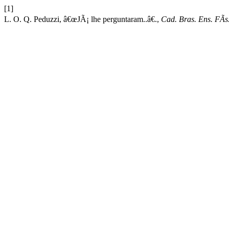
[1]
L. O. Q. Peduzzi, â€œJÃ¡ lhe perguntaram..â€.,
Cad. Bras. Ens. FÃ­s