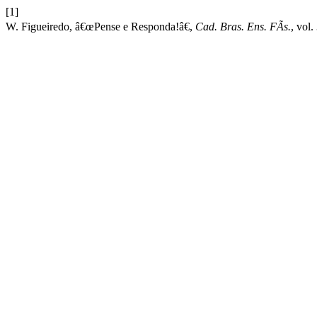
[1]
W. Figueiredo, â€œPense e Responda!â€,
Cad. Bras. Ens. FÃ­s.
, vol.