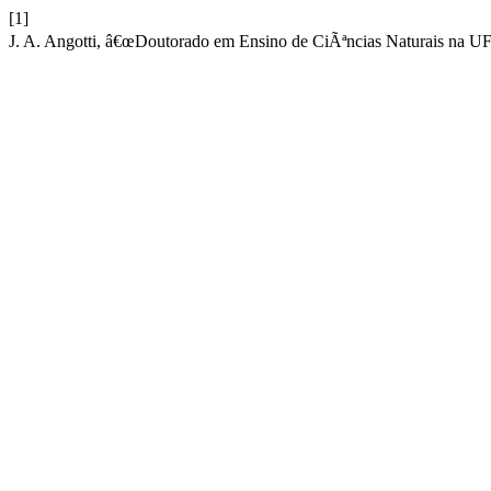
[1]
J. A. Angotti, â€œDoutorado em Ensino de CiÃªncias Naturais na U