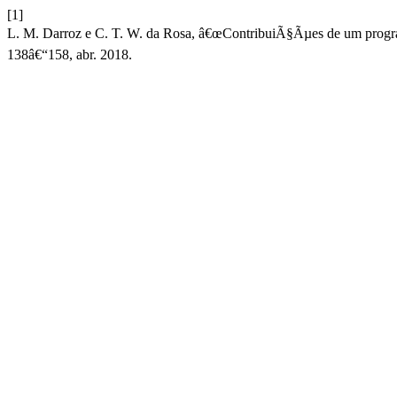
[1]
L. M. Darroz e C. T. W. da Rosa, â€œContribuiÃ§Ãµes de um program
138â€“158, abr. 2018.