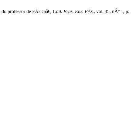
o professor de FÃ­sicaâ€,
Cad. Bras. Ens. FÃ­s.
, vol. 35, nÂº 1, p.