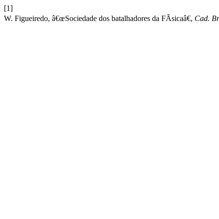
[1]
W. Figueiredo, â€œSociedade dos batalhadores da FÃ­sicaâ€,
Cad. Br