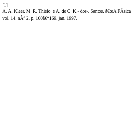
[1]
A. A. Kleer, M. R. Thielo, e A. de C. K.- dos-. Santos, â€œA FÃ­sica
vol. 14, nÂº 2, p. 160â€“169, jan. 1997.