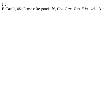
[1]
F. Catelli, â€œPense e Responda!â€,
Cad. Bras. Ens. FÃ­s.
, vol. 13, 