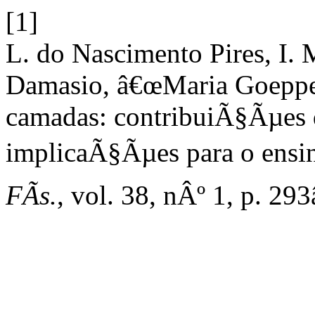
[1]
L. do Nascimento Pires, I. 
Damasio, â€œMaria Goepper
camadas: contribuiÃ§Ãµes d
implicaÃ§Ãµes para o ensin
FÃ­s.
, vol. 38, nÂº 1, p. 29