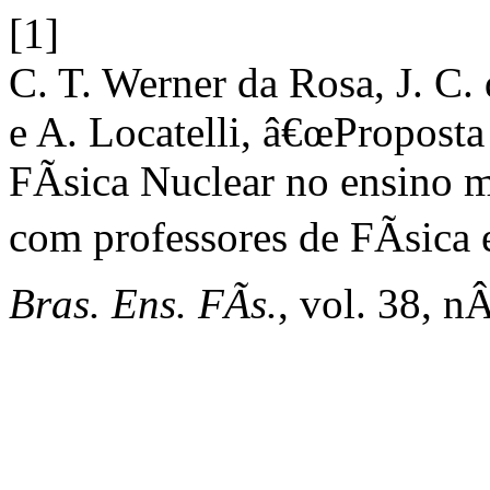
[1]
C. T. Werner da Rosa, J. C. 
e A. Locatelli, â€œPropost
FÃ­sica Nuclear no ensino 
com professores de FÃ­sica
Bras. Ens. FÃ­s.
, vol. 38, n