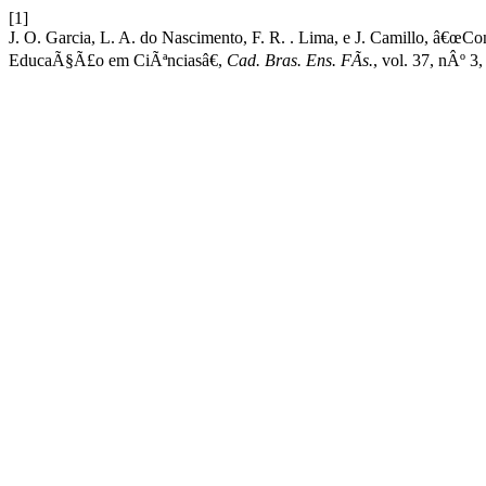
[1]
J. O. Garcia, L. A. do Nascimento, F. R. . Lima, e J. Camillo, â€œ
EducaÃ§Ã£o em CiÃªnciasâ€,
Cad. Bras. Ens. FÃ­s.
, vol. 37, nÂº 3