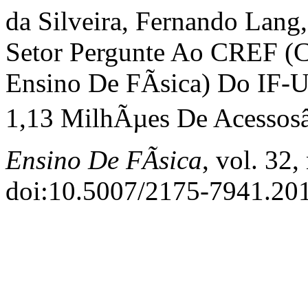
da Silveira, Fernando Lang
Setor Pergunte Ao CREF (C
Ensino De FÃ­sica) Do IF
1,13 MilhÃµes De Acessosâ
Ensino De FÃ­sica
, vol. 32
doi:10.5007/2175-7941.20