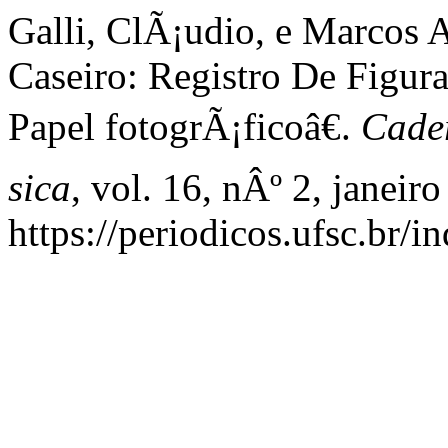
Galli, ClÃ¡udio, e Marcos 
Caseiro: Registro De Figu
Papel fotogrÃ¡ficoâ€.
Cader
sica
, vol. 16, nÂº 2, janeir
https://periodicos.ufsc.br/i