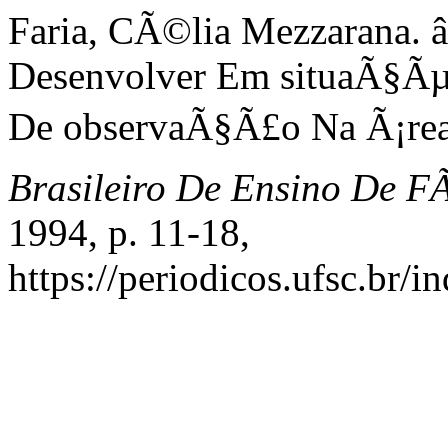
Faria, CÃ©lia Mezzarana. 
Desenvolver Em situaÃ§Ãµe
De observaÃ§Ã£o Na Ã¡rea
Brasileiro De Ensino De FÃ
1994, p. 11-18,
https://periodicos.ufsc.br/i