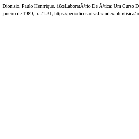
Dionisio, Paulo Henrrique. â€œLaboratÃ³rio De Ã³tica: Um Curso De
janeiro de 1989, p. 21-31, https://periodicos.ufsc.br/index.php/fisica/a