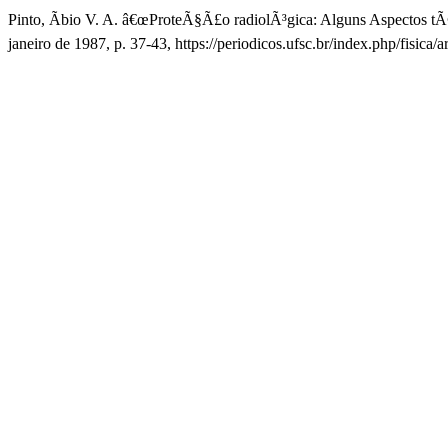
Pinto, Ãbio V. A. â€œProteÃ§Ã£o radiolÃ³gica: Alguns Aspectos tÃ
janeiro de 1987, p. 37-43, https://periodicos.ufsc.br/index.php/fisica/a