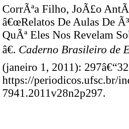
CorrÃªa Filho, JoÃ£o AntÃ´
â€œRelatos De Aulas De Ã
QuÃª Eles Nos Revelam So
â€.
Caderno Brasileiro de E
(janeiro 1, 2011): 297â€“32
https://periodicos.ufsc.br/i
7941.2011v28n2p297.