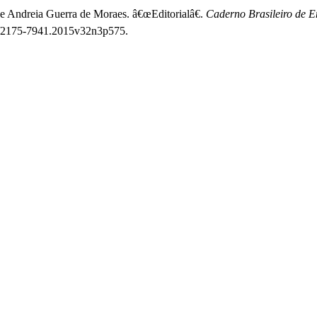
e Andreia Guerra de Moraes. â€œEditorialâ€.
Caderno Brasileiro de E
view/2175-7941.2015v32n3p575.