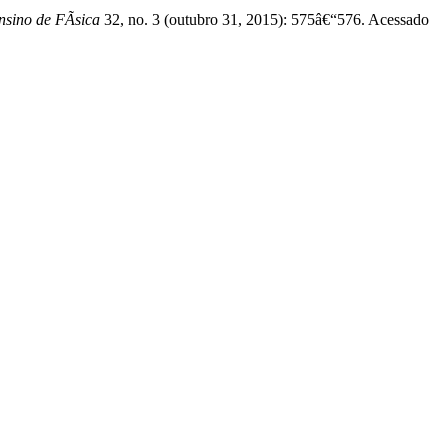
nsino de FÃ­sica
32, no. 3 (outubro 31, 2015): 575â€“576. Acessado