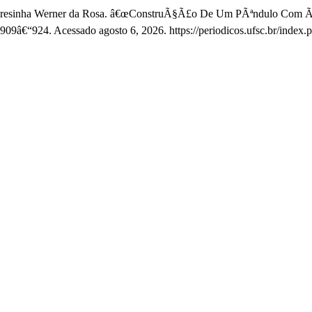
leci Teresinha Werner da Rosa. â€œConstruÃ§Ã£o De Um PÃªndulo Com 
 909â€“924. Acessado agosto 6, 2026. https://periodicos.ufsc.br/index