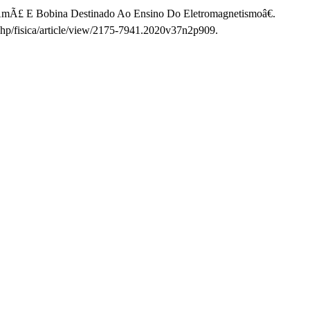
Ã­mÃ£ E Bobina Destinado Ao Ensino Do Eletromagnetismoâ€.
.php/fisica/article/view/2175-7941.2020v37n2p909.