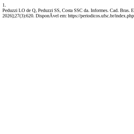
1.
Peduzzi LO de Q, Peduzzi SS, Costa SSC da. Informes. Cad. Bras. En
2026];27(3):620. DisponÃ­vel em: https://periodicos.ufsc.br/index.php