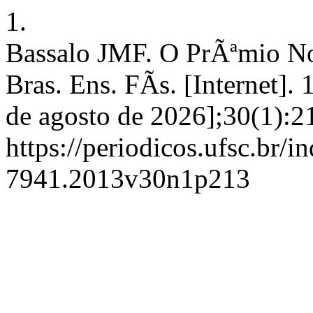
1.
Bassalo JMF. O PrÃªmio Nob
Bras. Ens. FÃ­s. [Internet].
de agosto de 2026];30(1):2
https://periodicos.ufsc.br/i
7941.2013v30n1p213