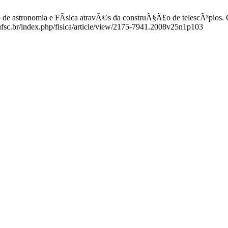
de astronomia e FÃ­sica atravÃ©s da construÃ§Ã£o de telescÃ³pios. Ca
.ufsc.br/index.php/fisica/article/view/2175-7941.2008v25n1p103