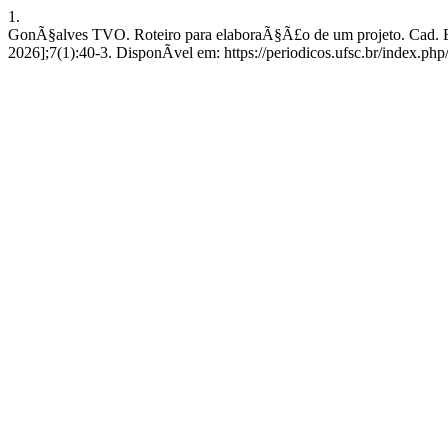
1.
GonÃ§alves TVO. Roteiro para elaboraÃ§Ã£o de um projeto. Cad. Bras
2026];7(1):40-3. DisponÃ­vel em: https://periodicos.ufsc.br/index.php/