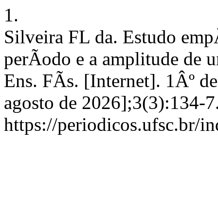
1.
Silveira FL da. Estudo emp
perÃ­odo e a amplitude de 
Ens. FÃ­s. [Internet]. 1Âº d
agosto de 2026];3(3):134-7
https://periodicos.ufsc.br/i