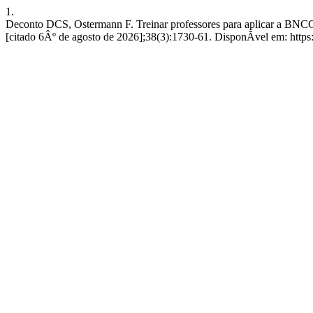
1.
Deconto DCS, Ostermann F. Treinar professores para aplicar a BNCC:
[citado 6Âº de agosto de 2026];38(3):1730-61. DisponÃ­vel em: https:/