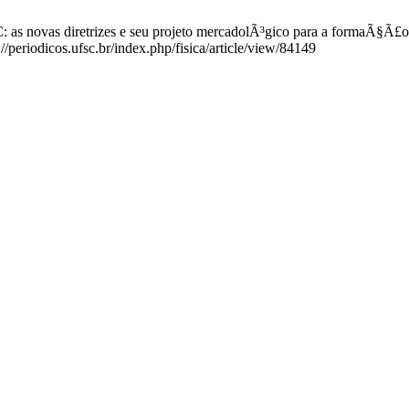
 as novas diretrizes e seu projeto mercadolÃ³gico para a formaÃ§Ã£o 
/periodicos.ufsc.br/index.php/fisica/article/view/84149