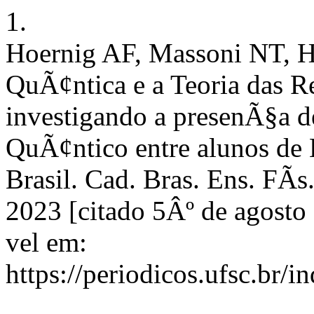
1.
Hoernig AF, Massoni NT, Ha
QuÃ¢ntica e a Teoria das R
investigando a presenÃ§a d
QuÃ¢ntico entre alunos de
Brasil. Cad. Bras. Ens. FÃ­s.
2023 [citado 5Âº de agosto
vel em:
https://periodicos.ufsc.br/i