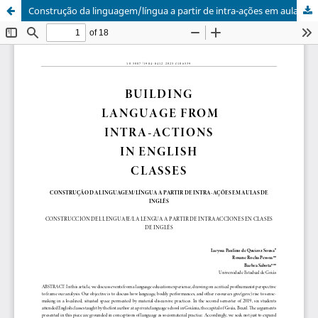
Construção da linguagem/língua a partir de intra-ações em aulas de inglês