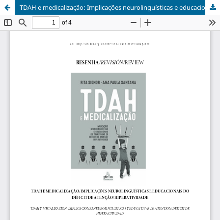
TDAH e medicalização: Implicações neurolinguísticas e educacionais do déficit de atenção/hiperatividade