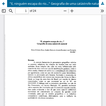
"E, ninguém escapa do rio..." Geografia de uma catástrofe natural