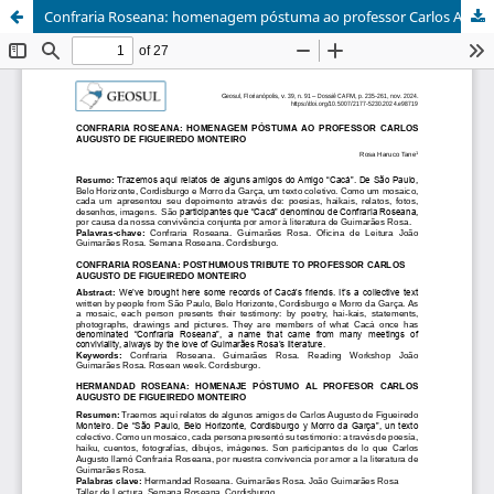
Confraria Roseana: homenagem póstuma ao professor Carlos Augusto de Figueiredo Monteiro