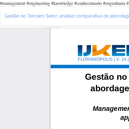
#management #engineering #knowledge #conhecimento #engenharia #
Voltar
aos
Gestão no Terceiro Setor: análise comparativa de abordage
Detalhes
do
Artigo