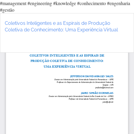
#management #engineering #knowledge #conhecimento #engenharia
#gestão
Voltar
aos
Coletivos Inteligentes e as Espirais de Produção
Detalhes
Coletiva de Conhecimento: Uma Experiência Virtual
do
Artigo
Ba
Ba
P