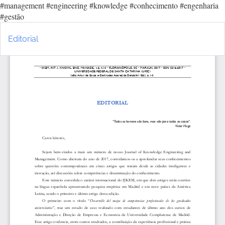
#management #engineering #knowledge #conhecimento #engenharia
#gestão
Voltar
Ba
aos
Ba
Editorial
Detalhes
P
do
Artigo