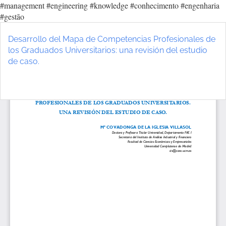
#management #engineering #knowledge #conhecimento #engenharia
#gestão
Voltar
aos
Desarrollo del Mapa de Competencias Profesionales de
Detalhes
los Graduados Universitarios: una revisión del estudio
do
de caso.
Artigo
Ba
Ba
P