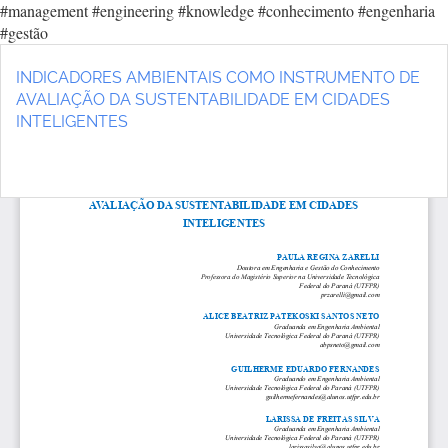
#management #engineering #knowledge #conhecimento #engenharia
#gestão
Voltar
aos
INDICADORES AMBIENTAIS COMO INSTRUMENTO DE
Detalhes
AVALIAÇÃO DA SUSTENTABILIDADE EM CIDADES
do
INTELIGENTES
Artigo
Ba
Ba
P