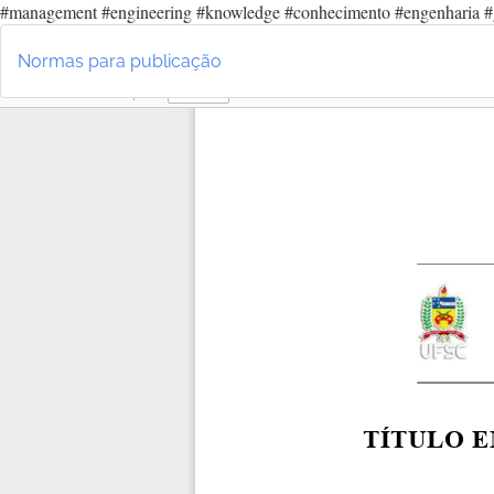
#management #engineering #knowledge #conhecimento #engenharia #
Voltar
aos
Normas para publicação
Detalhes
do
Artigo