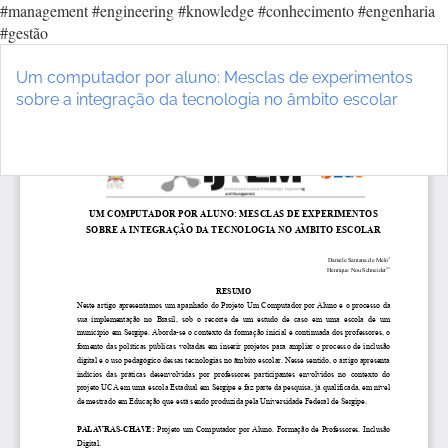
#management #engineering #knowledge #conhecimento #engenharia
#gestão
Voltar
aos
Um computador por aluno: Mesclas de experimentos
Detalhes
sobre a integração da tecnologia no âmbito escolar
do
Artigo
Ba
Ba
P