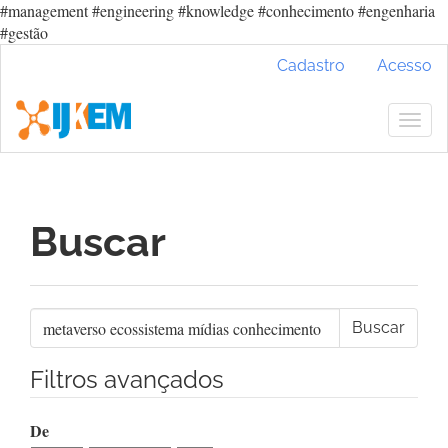
#management #engineering #knowledge #conhecimento #engenharia
#gestão
Navegação
Cadastro
Acesso
Principal
Conteúdo
principal
Togg
Barra
navig
Lateral
Buscar
Pesquisar
termo
Filtros avançados
De